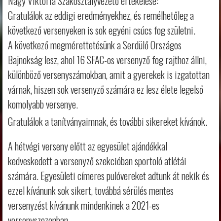
Nagy Viktória Szakosztályvezető értékelése:
Gratulálok az eddigi eredményekhez, és remélhetőleg a
következő versenyeken is sok egyéni csúcs fog születni.
A következő megmérettetésünk a Serdülő Országos
Bajnokság lesz, ahol 16 SFAC-os versenyző fog rajthoz állni,
különböző versenyszámokban, amit a gyerekek is izgatottan
várnak, hiszen sok versenyző számára ez lesz élete legelső
komolyabb versenye.
Gratulálok a tanítványaimnak, és további sikereket kívánok.
A hétvégi verseny előtt az egyesület ajándékkal
kedveskedett a versenyző szekcióban sportoló atlétái
számára. Egyesületi címeres pulóvereket adtunk át nekik és
ezzel kívánunk sok sikert, továbbá sérülés mentes
versenyzést kívánunk mindenkinek a 2021-es
versenyszezonban.