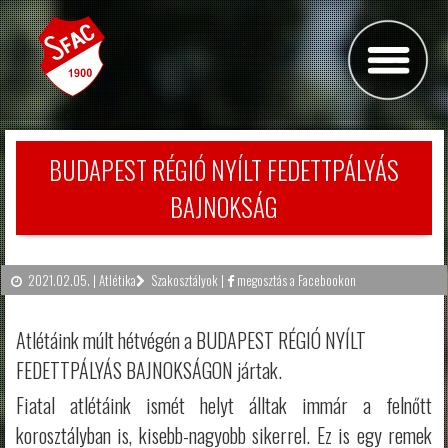
BUDAPEST RÉGIÓ NYÍLT FEDETTPÁLYÁS
BAJNOKSÁG
2021.02.05. |
Atlétika
Szakosztályok
|
megosztás a Facebookon
Atlétáink múlt hétvégén a BUDAPEST RÉGIÓ NYÍLT
FEDETTPÁLYÁS BAJNOKSÁGON jártak.
Fiatal atlétáink ismét helyt álltak immár a felnőtt
korosztályban is, kisebb-nagyobb sikerrel. Ez is egy remek