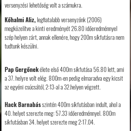
versenyzési lehetőség volt a számukra.
Kőhalmi Aliz,
legfiatalabb versenyzőnk (2006)
megközelítve a kinti eredményét 26.80 időeredménnyel
szép helyen zárt, annak ellenére, hogy 200m síkfutásra nem
tudtunk készülni.
Pap Gergőnek
élete első 400m síkfutása 56.80 lett, ami
a 37. helyre volt elég. 800m-en pedig elmaradva egy kicsit
az egyéni csúcsától, 2:13-al a 32.helyen végzett.
Hack Barnabás
szintén 400m síkfutásban indult, ahol a
40. helyet szerezte meg: 57.33 időeredménnyel. 800m
síkfutásban 34. helyet szerezte meg 2:17.04.