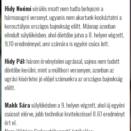
Hidy Noémi
sérülés miatt nem tudta befejezni a
hármasugró versenyt, ugyanis nem akartunk kockáztatni a
korosztályos országos bajnokság előtt. Másnap azonban
elindult súlylökésben, ahol döntőbe jutva a 8. helyen végzett,
9,10 eredménnyel, ami számára is egyéni csúcs lett.
Hidy Pál:
három érvénytelen ugrással, sajnos nem tudott
döntőbe kerülni, mint a múltkori versenyen, azonban az
ugrási kísérletei jó előjel számunkra az országos bajnokság
előtt.
Makk Sára
súlylökésben a 9. helyen végzett, ahol új egyéni
csúcsot elérve, jobb technikai kivitelezéssel 8.61 eredményt
ért el.