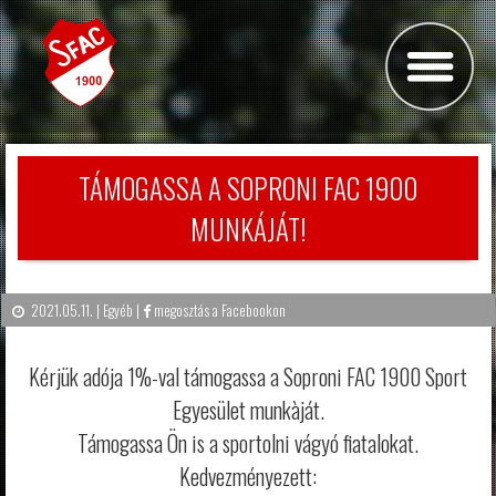
TÁMOGASSA A SOPRONI FAC 1900
MUNKÁJÁT!
2021.05.11. |
Egyéb
|
megosztás a Facebookon
Kérjük adója 1%-val támogassa a Soproni FAC 1900 Sport
Egyesület munkàját.
Támogassa Ön is a sportolni vágyó fiatalokat.
Kedvezményezett: